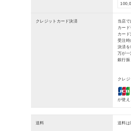
100
クレジットカード決済
当店で
カード
カード
受注時
決済を
万が一
銀行振
クレジッ
が使え
送料
送料は