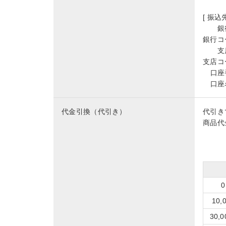
[ 振込先
銀
銀行コ
支
支店コ
口座
口座
代金引換（代引き）
代引き
商品代
10
30,