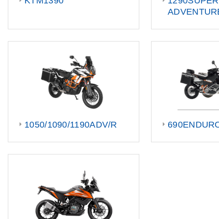
KTM1390
1290SUPER
ADVENTUR
1050/1090/1190ADV/R
690ENDUR