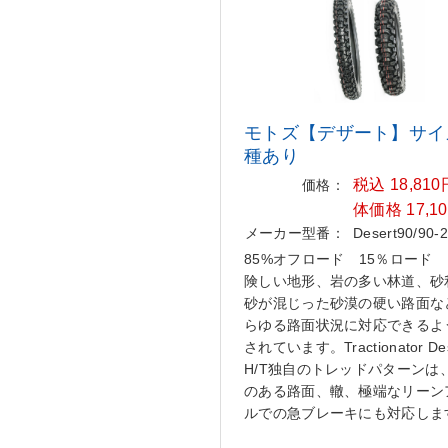
モトズ【デザート】サイ
種あり
税込 18,81
価格：
体価格 17,1
メーカー型番：
Desert90/90-
85%オフロード 15％ロード
険しい地形、岩の多い林道、砂
砂が混じった砂漠の硬い路面な
らゆる路面状況に対応できるよ
されています。Tractionator Des
H/T独自のトレッドパターンは
のある路面、轍、極端なリーン
ルでの急ブレーキにも対応しま