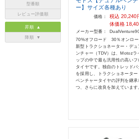
モトズ【デュアルベンチ
型番順
ー】サイ
ズ各種あり
レビュー評価順
税込 20,24
価格：
体価格 18,4
昇順 ▲
メーカー型番：
DualVenture9
降順 ▼
70%オフロード 30％オンロ
新型トラクショネーター・デュ
ンチャー（TDV）は、Motoz
ップの中で最も汎用性の高いフ
タイヤです。独自のトレッドパ
を採用し、トラクショネーター
ベンチャータイヤの評判を継承
つ、さらに改良を加えています