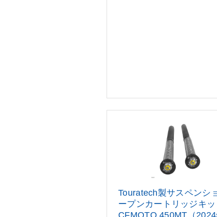
Touratech製サスペン
ープン
カートリッジキッ
CFMOTO 450MT（
202