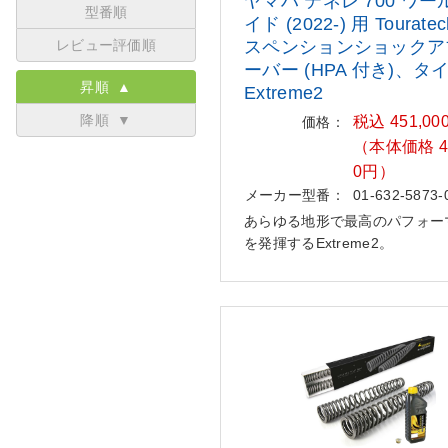
ヤマハ テネレ 700 ワ
型番順
イド
(2022-) 用 Tourate
レビュー評価順
スペンシ
ョンショックア
ーバー (HPA 付
き)、タ
昇順 ▲
Extreme2
降順 ▼
税込 451,00
価格：
（本体価格 41
0円）
メーカー型番：
01-632-5873-
あらゆる地形で最高のパフォー
を発揮するExtreme2。