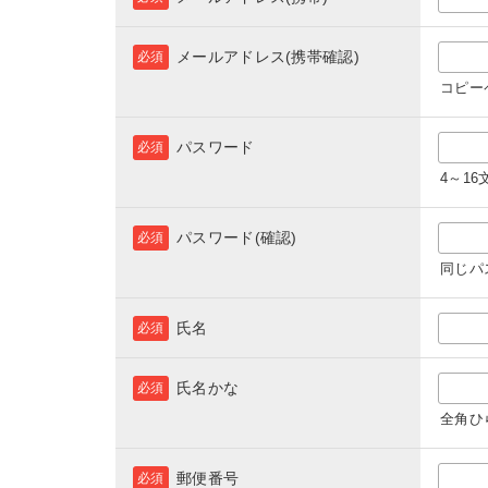
メールアドレス(携帯確認)
必須
コピー
パスワード
必須
4～1
パスワード(確認)
必須
同じパ
氏名
必須
氏名かな
必須
全角ひ
郵便番号
必須