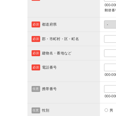
000-
郵便番
都道府県
必須
郡・市町村・区・町名
必須
建物名・番地など
必須
電話番号
必須
000-
携帯番号
任意
000-
性別
任意