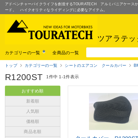
アドベンチャーバイクライフを創造するTOURATECH アルミパニアケー
ード。 ハイクオリティなライディングに必要なアイテム。
ツアラテッ
カテゴリーの一覧
全商品の一覧
トップ
カテゴリーの一覧
シートのエアコン クールカバー
B
R1200ST
1件中
1-1件表示
おすすめ順
新着順
人気順
価格順
商品名順