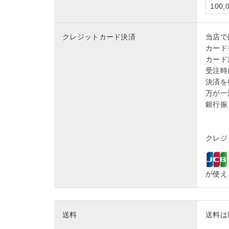
100
クレジットカード決済
当店で
カード
カード
受注時
決済を
万が一
銀行振
クレジッ
が使え
送料
送料は