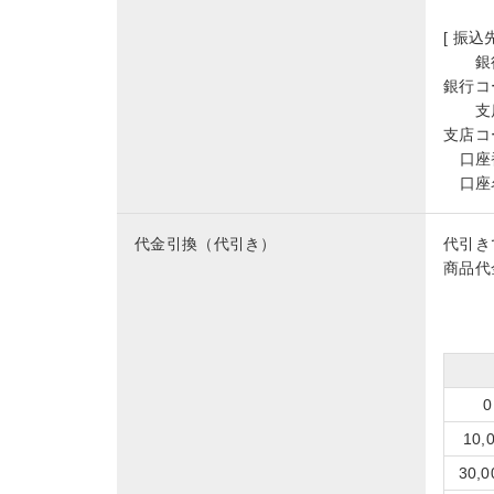
[ 振込先
銀
銀行コ
支
支店コ
口座
口座
代金引換（代引き）
代引き
商品代
10
30,