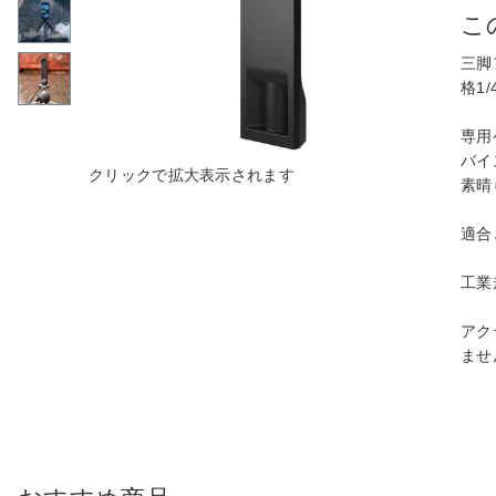
こ
三脚
格1
専用
バイ
素晴
適合
工業規
アク
ませ