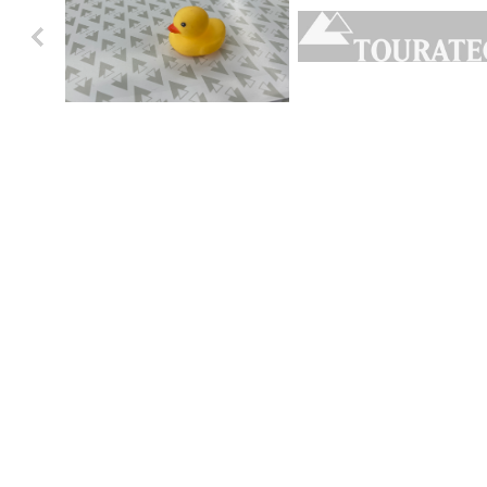
Previo
us