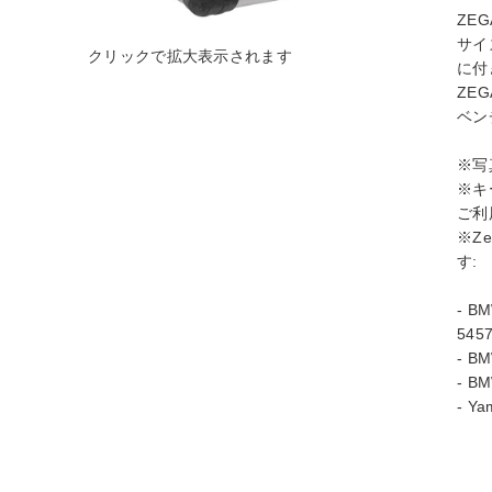
ZE
サイ
に付
ZE
ベン
※写
※キー
ご利
※Z
す:
- BM
5457
- BM
- BM
- Ya