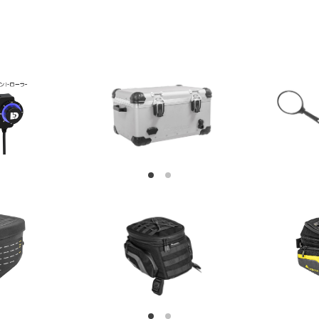
1
2
1
2