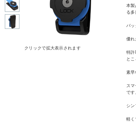
本製
る多
バッ
優れ
特許
とこ
素早
スマ
です
シン
軽く