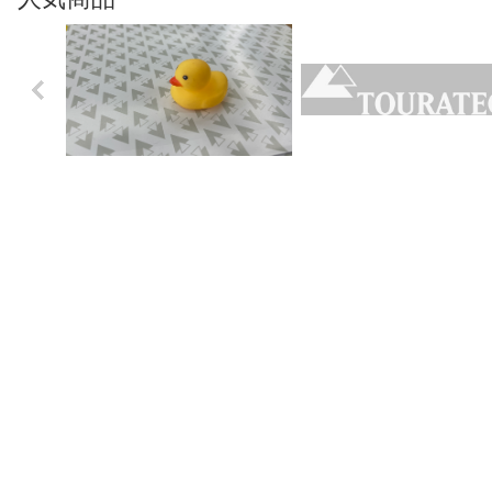
Previo
us