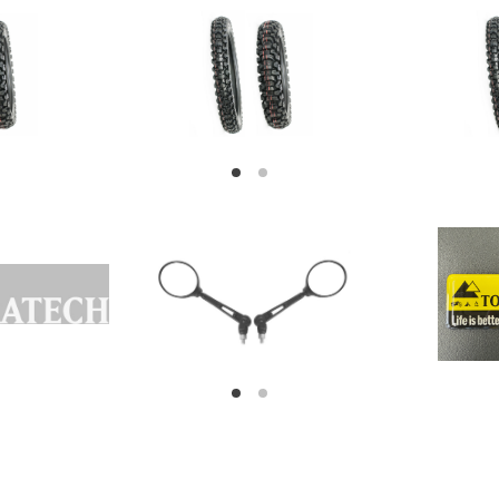
1
2
1
2