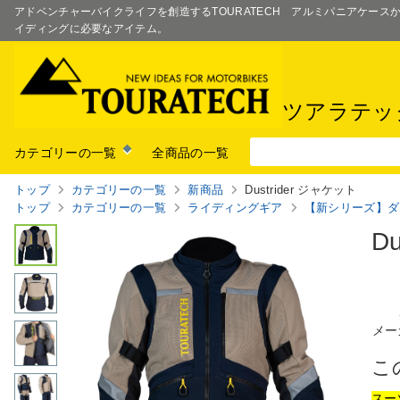
アドベンチャーバイクライフを創造するTOURATECH アルミパニアケー
イディングに必要なアイテム。
ツアラテッ
カテゴリーの一覧
全商品の一覧
トップ
カテゴリーの一覧
新商品
Dustrider ジャケット
トップ
カテゴリーの一覧
ライディングギア
【新シリーズ】ダ
D
メー
こ
スー