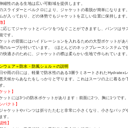
伸縮性のある生地は広い可動域を提供します。
のスライダーとベルクロにより、ジャケットの着脱が簡単になります
ムが入っており、どの体勢でもジャケットを正しい位置に保持します
徴】
に応じてジャケットとパンツをつなぐことができますし、パンツはサ
能です。
ケットの背面にはハイドレーションを入れるための大型ポケットがあ
用のループが付いています。（ほとんどのネックブレースシステムで
の快適さのために、ジャケットの襟は柔らかい生地で作られています
ンウェア＝防水・防風シェル＝の説明
日や雨の日には、軽量で防水性のある3層ラミネートされたHydrate
悪天候からあなたをしっかりと守ります。これはスーツの上に着るか
す。
ケット】
ケットには3つの防水ポケットがあります：前面に2つ、胸に1つです
ンパクト】
ジャケットやパンツは折りたたむと非常に小さくなり、小さなバッグ
ます。
認性】