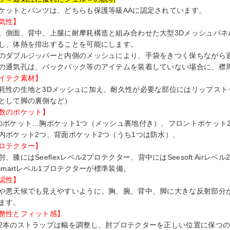
ケットとパンツは、どちらも保護等級AAに認定されています。
気性】
、側面、背中、上腿に耐摩耗構造と組み合わせた大型3Dメッシュパネ
し、体熱を排出することを可能にします。
のダブルジッパーと内側のメッシュにより、手袋をきつく保ちながら
の通気孔は、バックパック等のアイテムを装着していない場合に、襟
イテク素材】
耗性の生地と3Dメッシュに加え、耐久性が必要な部位にはリップスト
として脚の裏側など）
数のポケット】
のポケット…胸ポケット1つ（メッシュ裏地付き）、フロントポケット
内ポケット2つ、背面ポケット2つ（うち1つは防水）、
ロテクター】
肘、膝にはSeeflexレベル2プロテクター、背中にはSeesoft Airレ
esmartレベル1プロテクターが標準装備。
認性】
や悪天候でも見えやすいように、胸、腕、背中、脚に大きな反射部分
ます。
整性とフィット感】
2本のストラップは幅を調整し、肘プロテクターを正しい位置に保つ