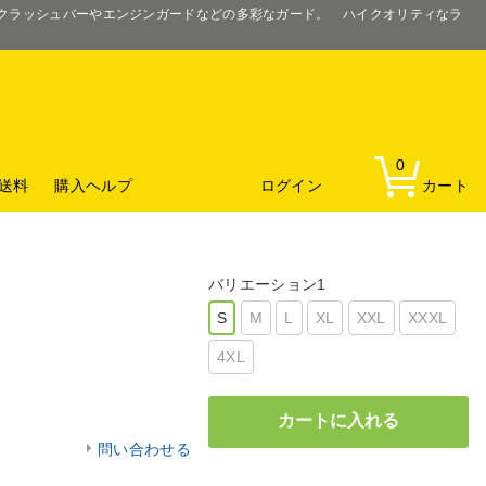
るクラッシュバーやエンジンガードなどの多彩なガード。 ハイクオリティなラ
0
送料
購入ヘルプ
ログイン
カート
バリエーション1
S
M
L
XL
XXL
XXXL
4XL
問い合わせる