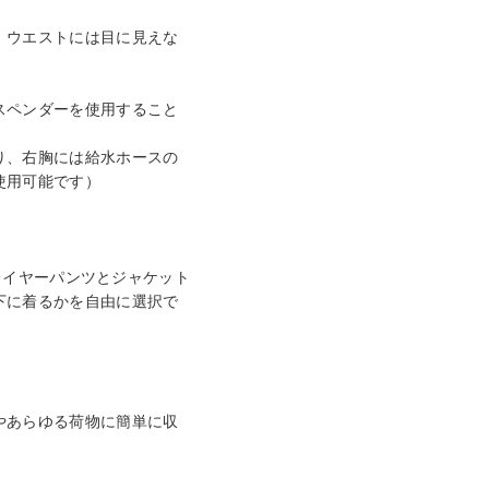
。ウエストには目に見えな
。
スペンダーを使用すること
り、右胸には給水ホースの
使用可能です）
。
xレイヤーパンツとジャケット
下に着るかを自由に選択で
。
やあらゆる荷物に簡単に収