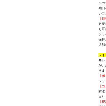
ルの
袖口
いゴ
【特
必要
も可
ジャ
保持
追加
レイ
寒い
が、
きま
【ポ
ジャ
【コ
防水
まり
【視