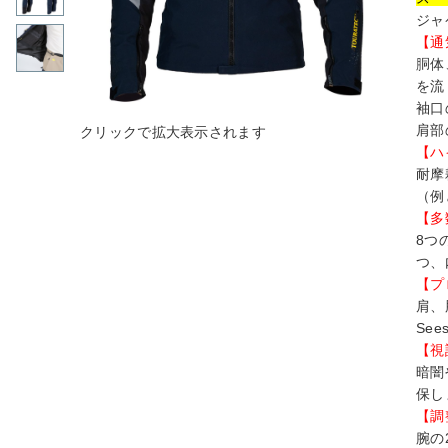
ジャ
【通
胴体
を流
袖口
肩部
【ハ
耐摩
（例
【多
8つ
つ、
【プ
肩、
Se
【視
暗闇
保し
【調
腕の