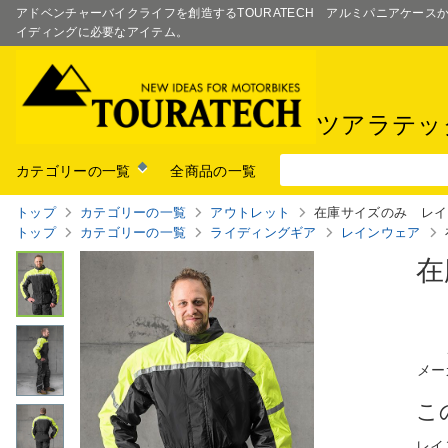
アドベンチャーバイクライフを創造するTOURATECH アルミパニアケー
イディングに必要なアイテム。
ツアラテッ
カテゴリーの一覧
全商品の一覧
トップ
カテゴリーの一覧
アウトレット
在庫サイズのみ レイ
トップ
カテゴリーの一覧
ライディングギア
レインウェア
在
メー
こ
レイ