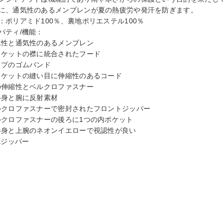
に、通気性のあるメンブレンが夏の熱疲労や発汗を防ぎます。
：ポリアミド100％、裏地ポリエステル100％
パティ/機能：
水性と通気性のあるメンブレン
ャケットの襟に統合されたフード
ップのゴムバンド
ャケットの縫い目に伸縮性のあるコード
の伸縮性とベルクロファスナー
半身と腕に反射素材
ルクロファスナーで密封されたフロントジッパー
ルクロファスナーの後ろに1つの内ポケット
半身と上腕のネオンイエローで視認性が良い
KKジッパー