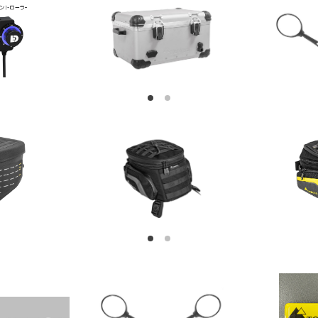
1
2
1
2