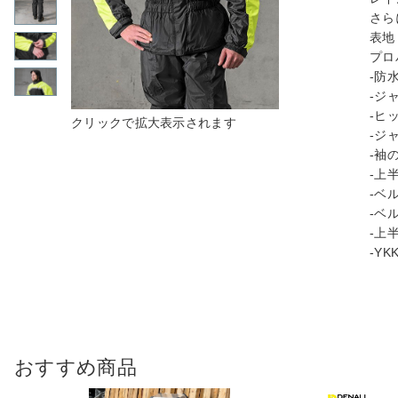
さら
表地
プロ
-防
-ジ
-ヒ
-ジ
-袖
-上
-ベ
-ベ
-上
-Y
おすすめ商品