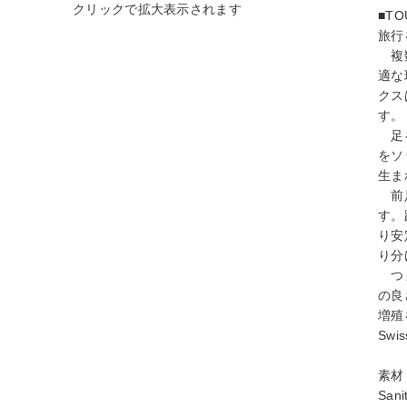
■T
旅行
複数
適な
クス
す。
足を
をソ
生ま
前足
す。
り安
り分
つま
の良
増殖
Sw
素材
San