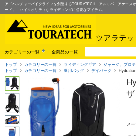
アドベンチャーバイクライフを創造するTOURATECH アルミパニアケー
ード。 ハイクオリティなライディングに必要なアイテム。
ツアラテッ
カテゴリーの一覧
全商品の一覧
トップ
カテゴリーの一覧
ライディングギア
ジャージ、プロテ
トップ
カテゴリーの一覧
汎用バッグ
デイパック
Hydrati
Hy
ザ
メー