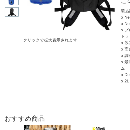
こ
製品
o 
o 
o 
トラ
o 
o 
o 
o 最
ム
o De
o 
おすすめ商品