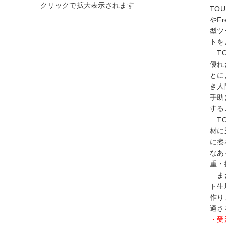
TO
やF
型ツ
トを
TO
優れ
とに
き人
手助
する
TO
材に
に擦
なあ
重・
また
ト生
作り
適さ
・受