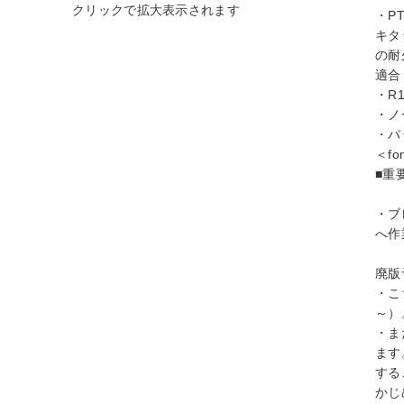
・P
キタ
の耐
適合
・R
・ノ
・パ
＜fon
■重
・ブ
へ作
廃版
・こ
～）
・ま
ます
する
かじ