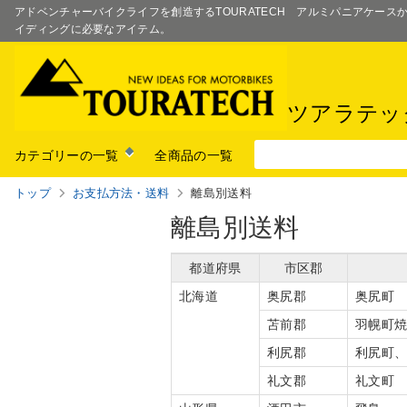
アドベンチャーバイクライフを創造するTOURATECH アルミパニアケー
イディングに必要なアイテム。
ツアラテッ
カテゴリーの一覧
全商品の一覧
トップ
お支払方法・送料
離島別送料
離島別送料
都道府県
市区郡
北海道
奥尻郡
奥尻町
苫前郡
羽幌町
利尻郡
利尻町
礼文郡
礼文町