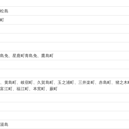
町松島
島町
町
飛島免、星鹿町青島免、鷹島町
町、黄島町、岐宿町、久賀島町、玉之浦町、三井楽町、赤島町、猪之木
、富江町、福江町、本窯町、蕨町
町
町湯島