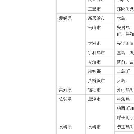
三豊市
詫間町
愛媛県
新居浜市
大島
松山市
安居島
師、津
大洲市
長浜町
宇和島市
嘉島、
今治市
関前、
越智郡
上島町
八幡浜市
大島
高知県
宿毛市
沖の島
佐賀県
唐津市
神集島
鎮西町
呼子町
長崎県
長崎市
伊王島