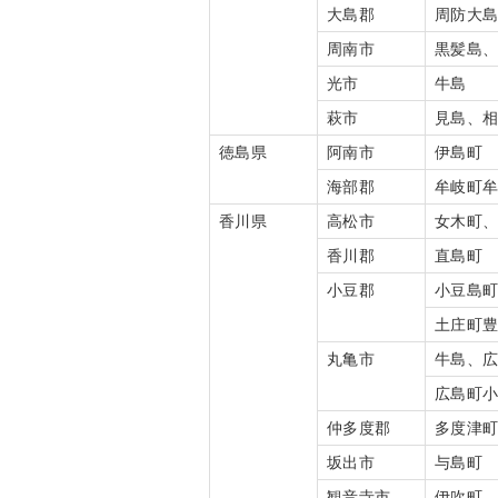
大島郡
周防大
周南市
黒髪島
光市
牛島
萩市
見島、
徳島県
阿南市
伊島町
海部郡
牟岐町
香川県
高松市
女木町
香川郡
直島町
小豆郡
小豆島
土庄町
丸亀市
牛島、
広島町
仲多度郡
多度津
坂出市
与島町
観音寺市
伊吹町