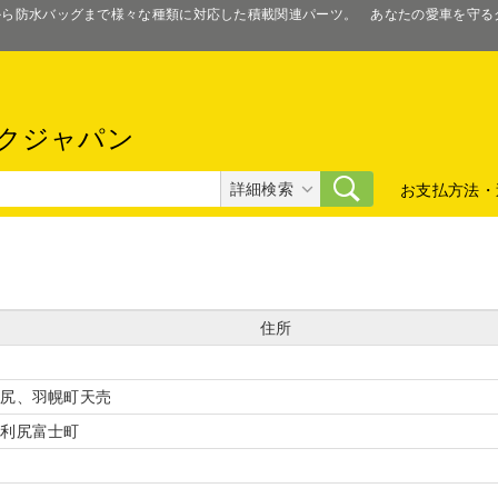
スから防水バッグまで様々な種類に対応した積載関連パーツ。 あなたの愛車を守
クジャパン
詳細検索
お支払方法・
住所
焼尻、羽幌町天売
、利尻富士町