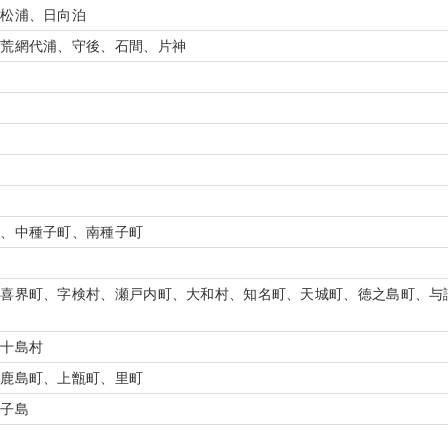
高松浦、日向泊
、荒網代浦、守後、石間、片神
島
町、中種子町、南種子町
、喜界町、字検村、瀬戸内町、大和村、知名町、天城町、徳之島町、与
、十島村
、鹿島町、上甑町、里町
獅子島