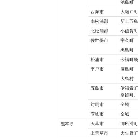
池島町
西海市
大瀬戸
南松浦郡
新上五
北松浦郡
小値賀
佐世保市
宇久町
黒島町
松浦市
今福町
平戸市
度島町
大島村
五島市
伊福貴
奈留町
対馬市
全域
壱岐市
全域
熊本県
天草市
御所浦
上天草市
大矢野