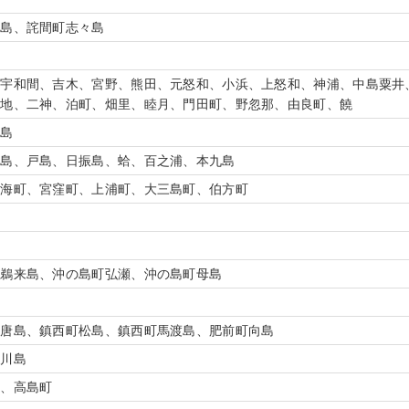
粟島、詫間町志々島
、宇和間、吉木、宮野、熊田、元怒和、小浜、上怒和、神浦、中島粟井
和地、二神、泊町、畑里、睦月、門田町、野忽那、由良町、饒
青島
九島、戸島、日振島、蛤、百之浦、本九島
吉海町、宮窪町、上浦町、大三島町、伯方町
町鵜来島、沖の島町弘瀬、沖の島町母島
加唐島、鎮西町松島、鎮西町馬渡島、肥前町向島
小川島
町、高島町