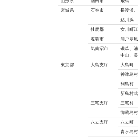
山形県
酒田市
飛島
宮城県
石巻市
長渡浜
鮎川浜
牡鹿郡
女川町
塩竈市
浦戸寒
気仙沼市
磯草、
中山、
東京都
大島支庁
大島町
神津島
利島村
新島村
三宅支庁
三宅村
御蔵島
八丈支庁
八丈町
青ヶ島