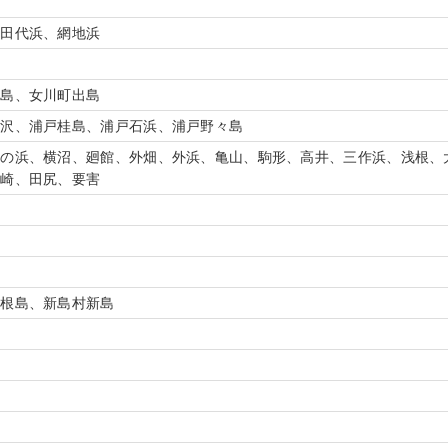
、田代浜、網地浜
江島、女川町出島
風沢、浦戸桂島、浦戸石浜、浦戸野々島
浦の浜、横沼、廻館、外畑、外浜、亀山、駒形、高井、三作浜、浅根、
長崎、田尻、要害
村
式根島、新島村新島
村
村