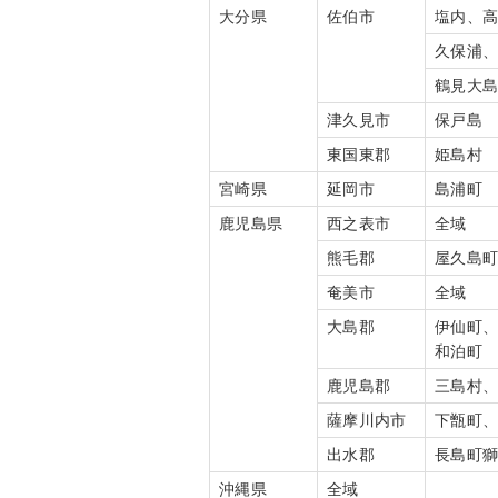
大分県
佐伯市
塩内、
久保浦
鶴見大
津久見市
保戸島
東国東郡
姫島村
宮崎県
延岡市
島浦町
鹿児島県
西之表市
全域
熊毛郡
屋久島
奄美市
全域
大島郡
伊仙町
和泊町
鹿児島郡
三島村
薩摩川内市
下甑町
出水郡
長島町
沖縄県
全域