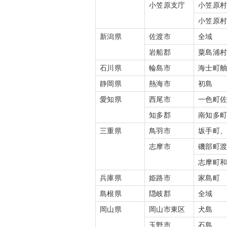
小笠原支庁
小笠原
小笠原
新潟県
佐渡市
全域
岩船郡
粟島浦
石川県
輪島市
海士町
静岡県
熱海市
初島
愛知県
西尾市
一色町
知多郡
南知多
三重県
鳥羽市
坂手町
志摩市
磯部町
志摩町
兵庫県
姫路市
家島町
島根県
隠岐郡
全域
岡山県
岡山市東区
犬島
玉野市
石島