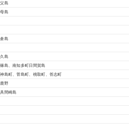
村父島
村母島
村
舳倉島
佐久島
町篠島、南知多町日間賀島
、神島町、菅島町、桃取町、答志町
渡鹿野
和具間崎島