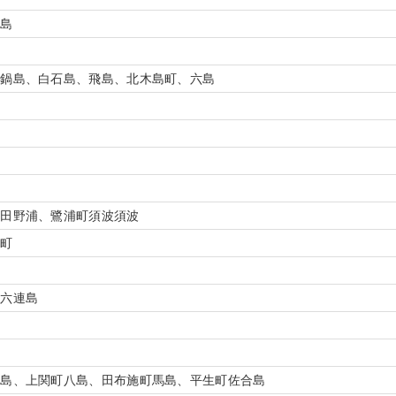
前島
真鍋島、白石島、飛島、北木島町、六島
向田野浦、鷺浦町須波須波
島町
、六連島
祝島、上関町八島、田布施町馬島、平生町佐合島