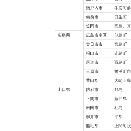
瀬戸内市
牛窓町
備前市
日生町
笠岡市
高島、
広島県
広島市南区
似島町
廿日市市
宮島町
福山市
走島町
尾道市
百島町
三原市
鷺浦町
豊田郡
大崎上
山口県
防府市
野島
下関市
蓋井島
岩国市
柱島
柳井市
平郡
熊毛郡
上関町