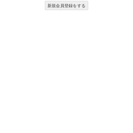
新規会員登録をする