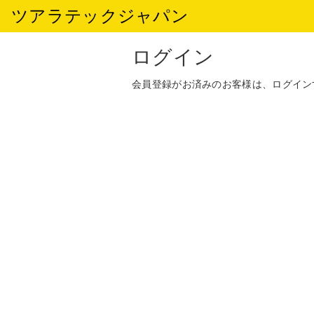
ツアラテックジャパン
ログイン
会員登録がお済みのお客様は、ログイン