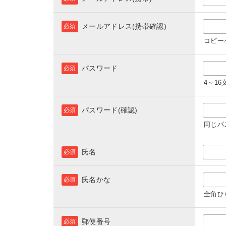
メールアドレス(携帯確認)
必須
コピー
パスワード
必須
4～1
パスワード(確認)
必須
同じパ
氏名
必須
氏名かな
必須
全角ひ
郵便番号
必須