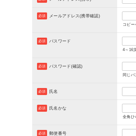
メールアドレス(携帯確認)
必須
コピー
パスワード
必須
4～1
パスワード(確認)
必須
同じパ
氏名
必須
氏名かな
必須
全角ひ
郵便番号
必須