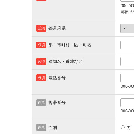
000-
郵便番
都道府県
必須
郡・市町村・区・町名
必須
建物名・番地など
必須
電話番号
必須
000-
携帯番号
任意
000-
性別
任意