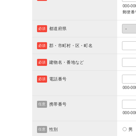
000-
郵便番
都道府県
必須
郡・市町村・区・町名
必須
建物名・番地など
必須
電話番号
必須
000-
携帯番号
任意
000-
性別
任意