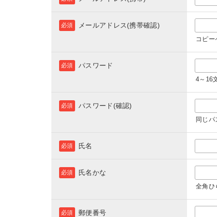
メールアドレス(携帯確認)
必須
コピー
パスワード
必須
4～1
パスワード(確認)
必須
同じパ
氏名
必須
氏名かな
必須
全角ひ
郵便番号
必須