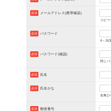
メールアドレス(携帯確認)
必須
コピー
パスワード
必須
4～1
パスワード(確認)
必須
同じパ
氏名
必須
氏名かな
必須
全角ひ
郵便番号
必須