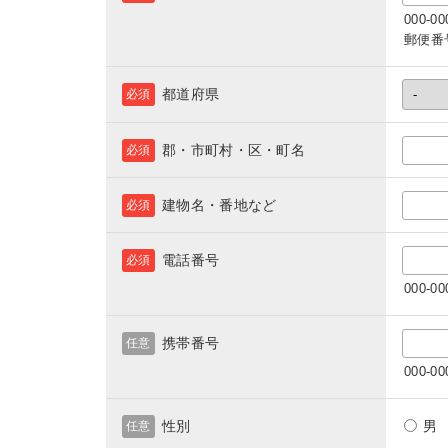
000-
郵便番
都道府県
必須
郡・市町村・区・町名
必須
建物名・番地など
必須
電話番号
必須
000-
携帯番号
任意
000-
性別
任意