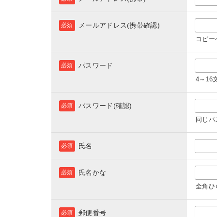
メールアドレス(携帯確認)
必須
コピー
パスワード
必須
4～1
パスワード(確認)
必須
同じパ
氏名
必須
氏名かな
必須
全角ひ
郵便番号
必須