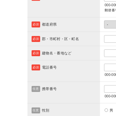
000-
郵便番
都道府県
必須
郡・市町村・区・町名
必須
建物名・番地など
必須
電話番号
必須
000-
携帯番号
任意
000-
性別
任意