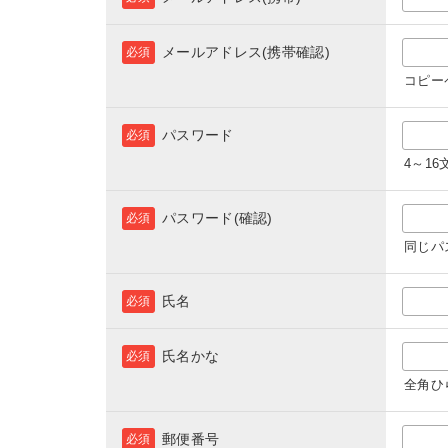
メールアドレス(携帯確認)
必須
コピー
パスワード
必須
4～1
パスワード(確認)
必須
同じパ
氏名
必須
氏名かな
必須
全角ひ
郵便番号
必須