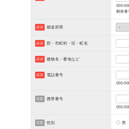
000-
郵便番
都道府県
必須
郡・市町村・区・町名
必須
建物名・番地など
必須
電話番号
必須
000-
携帯番号
任意
000-
性別
任意