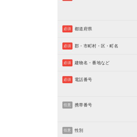
都道府県
必須
郡・市町村・区・町名
必須
建物名・番地など
必須
電話番号
必須
携帯番号
任意
性別
任意