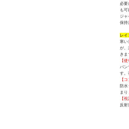
必要
も可
ジャ
保持
レイ
寒い
が、
きま
【使
パン
す。
【コ
防水
まり
【視
反射