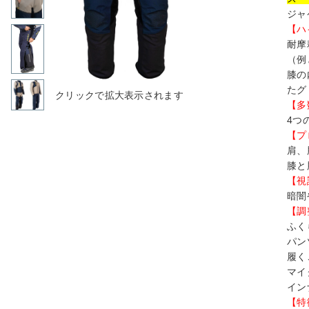
ジャ
【ハ
耐摩
（例
膝の
たグ
【多
4つ
【プ
肩、
膝と
【視
暗闇
【調
ふく
パン
履く
マイ
イン
【特