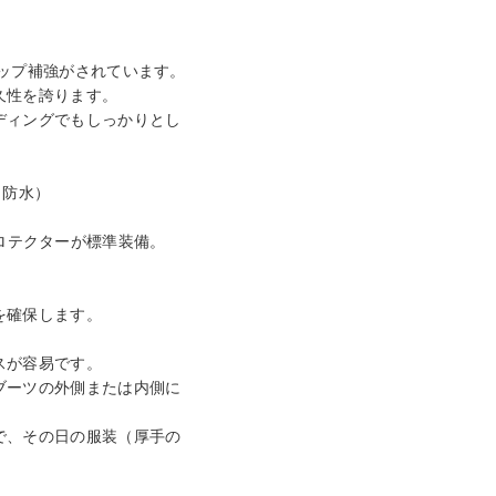
ップ補強がされています。
久性を誇ります。
ディングでもしっかりとし
（防水）
1プロテクターが標準装備。
を確保します。
スが容易です。
ブーツの外側または内側に
で、その日の服装（厚手の