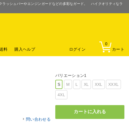
るクラッシュバーやエンジンガードなどの多彩なガード。 ハイクオリティなラ
0
送料
購入ヘルプ
ログイン
カート
バリエーション1
S
M
L
XL
XXL
XXXL
4XL
問い合わせる