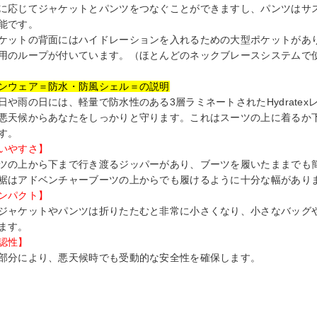
に応じてジャケットとパンツをつなぐことができますし、パンツはサ
能です。
ケットの背面にはハイドレーションを入れるための大型ポケットがあ
用のループが付いています。（ほとんどのネックブレースシステムで
ンウェア＝防水・防風シェル＝の説明
日や雨の日には、軽量で防水性のある3層ラミネートされたHydrate
悪天候からあなたをしっかりと守ります。これはスーツの上に着るか
す。
いやすさ】
ツの上から下まで行き渡るジッパーがあり、ブーツを履いたままでも
裾はアドベンチャーブーツの上からでも履けるように十分な幅があり
ンパクト】
ジャケットやパンツは折りたたむと非常に小さくなり、小さなバッグ
ます。
認性】
部分により、悪天候時でも受動的な安全性を確保します。