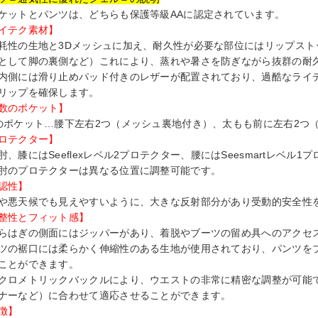
ケットとパンツは、どちらも保護等級AAに認定されています。
イテク素材】
耗性の生地と3Dメッシュに加え、耐久性が必要な部位にはリップスト
として脚の裏側など）これにより、蒸れや暑さを防ぎながら抜群の耐
内側には滑り止めパッド付きのレザーが配置されており、過酷なライ
リップを確保します。
数のポケット】
のポケット…腰下左右2つ（メッシュ裏地付き）、太もも前に左右2つ
ロテクター】
肘、膝にはSeeflexレベル2プロテクター、腰にはSeesmartレベル
肘のプロテクターは異なる位置に調整可能です。
認性】
や悪天候でも見えやすいように、大きな反射部分があり受動的安全性
整性とフィット感】
らはぎの側面にはジッパーがあり、着脱やブーツの留め具へのアクセ
ツの裾口には柔らかく伸縮性のある生地が使用されており、パンツを
ことができます。
クロメトリックバックルにより、ウエストの非常に精密な調整が可能
ナーなど）に合わせて適応させることができます。
徴】