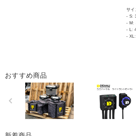
サイ
- S
- M
- L
- X
おすすめ商品
Previo
us
新着商品