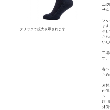
土砂
せん
ソッ
ます
そし
さら
いた
工場
す。
各ペ
ため
素材
内側
ン
膜:
外側